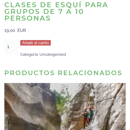
CLASES DE ESQUÍ PARA
GRUPOS DE 7 A 10
PERSONAS
19,00
EUR
Clases
Añadir al carrito
de
Categoría:
Uncategorized
esquí
para
grupos
PRODUCTOS RELACIONADOS
de
7
a
10
personas
cantidad