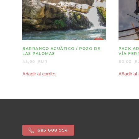
BARRANCO ACUÁTICO / POZO DE
PACK AD
LAS PALOMAS
VÍA FER
45,00
EUR
80,00
E
Añadir al carrito
Añadir al 
685 608 954