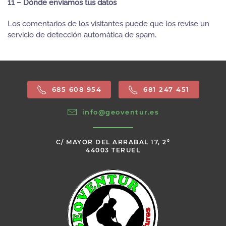
11 – Dónde enviamos tus datos
Los comentarios de los visitantes puede que los revise un
servicio de detección automática de spam.
685 608 954
681 247 451
info@geoventur.es
C/ MAYOR DEL ARRABAL 17, 2º
44003 TERUEL